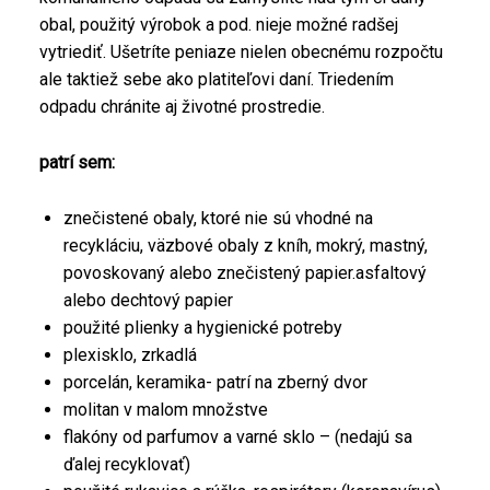
obal, použitý výrobok a pod. nieje možné radšej
vytriediť. Ušetríte peniaze nielen obecnému rozpočtu
ale taktiež sebe ako platiteľovi daní. Triedením
odpadu chránite aj životné prostredie.
patrí sem:
znečistené obaly, ktoré nie sú vhodné na
recykláciu, väzbové obaly z kníh, mokrý, mastný,
povoskovaný alebo znečistený papier.asfaltový
alebo dechtový papier
použité plienky a hygienické potreby
plexisklo, zrkadlá
porcelán, keramika- patrí na zberný dvor
molitan v malom množstve
flakóny od parfumov a varné sklo – (nedajú sa
ďalej recyklovať)