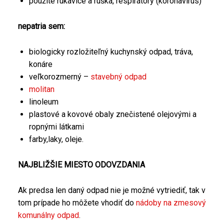
použité rukavice a rúška, respirátory (koronavírus)
nepatria sem:
biologicky rozložiteľný kuchynský odpad, tráva,
konáre
veľkorozmerný –
stavebný odpad
molitan
linoleum
plastové a kovové obaly znečistené olejovými a
ropnými látkami
farby,laky, oleje.
NAJBLIŽŠIE MIESTO ODOVZDANIA
Ak predsa len daný odpad nie je možné vytriediť, tak v
tom prípade ho môžete vhodiť do
nádoby na zmesový
komunálny odpad
.