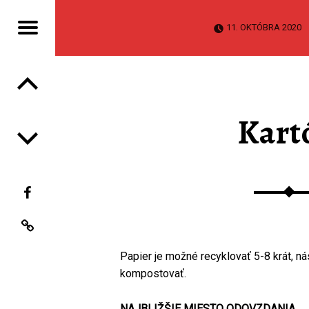
Jedálny lístok
11. OKTÓBRA 2020
Navigácia v článkoch
EDIME
EDIME
h Bohuniciach?
Kart
Facebook
Obec Jaslovské Bohunice
Papier je možné recyklovať 5-8 krát, n
kompostovať.
NAJBLIŽŠIE MIESTO ODOVZDANIA