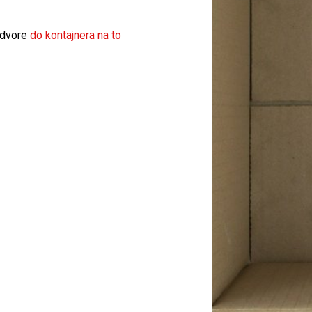
 dvore
do kontajnera na to