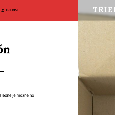
KARTÓN – TRIEDIM
TRIE
TRIEDIME
Ako TRIEDIME odpad v Jaslovských Bohunicia
ón
ásledne je možné ho