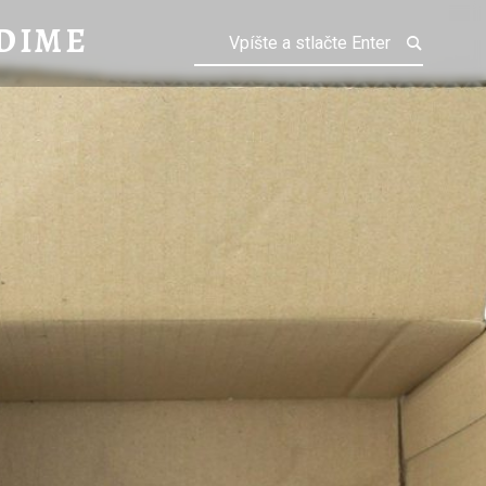
E
DIME
ch?